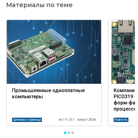
Материалы по теме
Промышленные одноплатные
Компания 
компьютеры
PICO319 
форм-факт
процессор
E3940
Целевая страница
191207
Август’2026
Новость