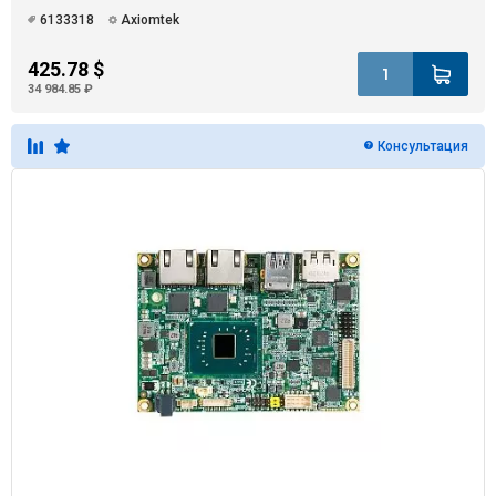
6133318
Axiomtek
425.78 $
34 984.85 ₽
Консультация