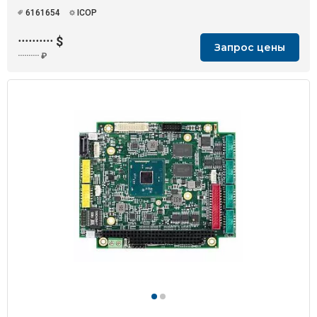
6161654
ICOP
··········
$
Запрос цены
··········
₽