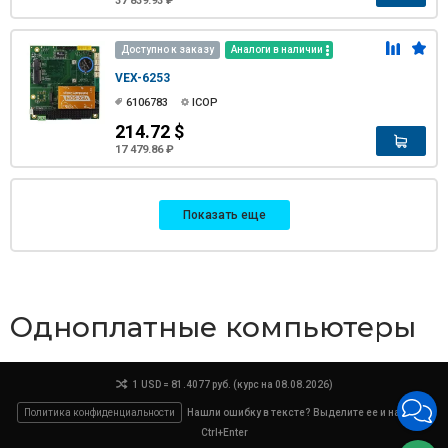
37 839.93 ₽
Доступно к заказу
Аналоги в наличии
VEX-6253
6106783
ICOP
214.72 $
17 479.86 ₽
Показать еще
Одноплатные компьютеры
1 USD = 81.4077 руб. (курс на 08.08.2026)
Политика конфиденциальности
Нашли ошибку в тексте? Выделите ее и нажмите
Ctrl+Enter