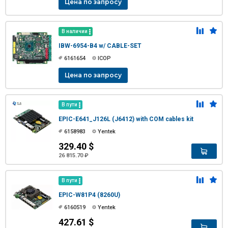
Цена по запросу
В наличии
IBW-6954-B4 w/ CABLE-SET
6161654
ICOP
Цена по запросу
В пути
EPIC-E641_J126L (J6412) with COM cables kit
6158983
Yentek
329.40 $
26 815.70 ₽
В пути
EPIC-W81P4 (8260U)
6160519
Yentek
427.61 $