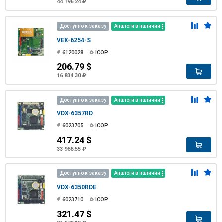
44 196.24 ₽
Доступно к заказу
Аналоги в наличии
VEX-6254-S
6120028
ICOP
206.79 $
16 834.30 ₽
Доступно к заказу
Аналоги в наличии
VDX-6357RD
6023705
ICOP
417.24 $
33 966.55 ₽
Доступно к заказу
Аналоги в наличии
VDX-6350RDE
6023710
ICOP
321.47 $