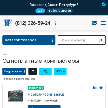
Ваш город
Санкт-Петербург
?
Да
Выбрать другой
(812) 326-59-24
Каталог товаров
Одноплатные компьютеры
Подразделы
USD
Товаров в категории: 236
В наличии
PICO52RHPGG-i5-8365UE
6137260
Axiomtek