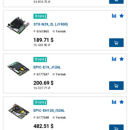
34 810.75 ₽
В пути
STX-N29_2L (J1900)
6161865
Yentek
189.71 $
15 443.85 ₽
В пути
EPIC-E19_J126L
6177547
Yentek
200.69 $
16 337.71 ₽
В пути
EPIC-EH120_I526L
6177548
Yentek
482.51 $