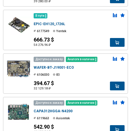
39 280.03 ₽
В пути
EPIC-EH120_I726L
6177549
Yentek
666.73 $
54 276.96 ₽
Доступно к заказу
Аналоги в наличии
WAFER-BT-J19001-ECO
6106030
IEI
394.67 $
32 129.18 ₽
Доступно к заказу
Аналоги в наличии
CAPA312HGGA-N4200
6119663
Axiomtek
542.90 $