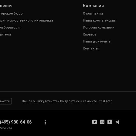
ления
Компания
торское бюро
О компании
рия искусственного интеллекта
Наши компетенции
 лаборатория
История компании
дители
Карьера
Наши документы
Контакты
ьности
Нашли ошибку в тексте? Выделите ее и нажмите Ctrl+Enter
(495) 980-64-06
Москва