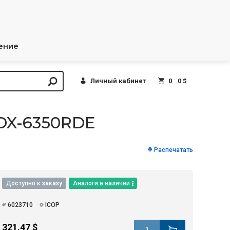
ение
Личный кабинет
0
0 $
DX-6350RDE
Распечатать
Доступно к заказу
Аналоги в наличии
6023710
ICOP
321.47 $