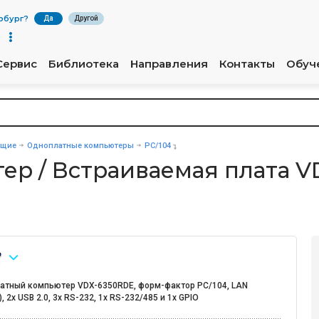
рбург
?
Да
Другой
Сервис
Библиотека
Направления
Контакты
Обуч
ющие
Одноплатные компьютеры
PC/104
р / Встраиваемая плата V
атный компьютер VDX-6350RDE, форм-фактор PC/104, LAN
), 2x USB 2.0, 3x RS-232, 1х RS-232/485 и 1х GPIO