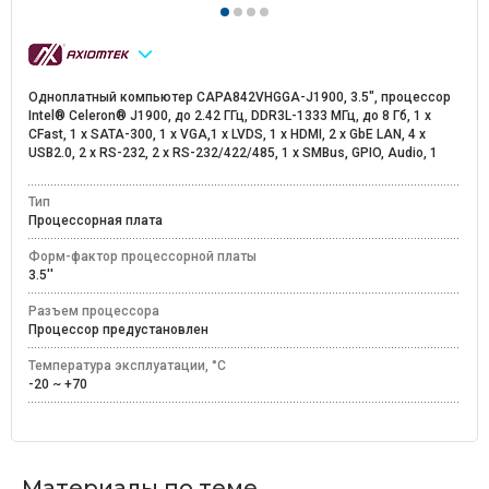
Одноплатный компьютер CAPA842VHGGA-J1900, 3.5", процессор
Intel® Celeron® J1900, до 2.42 ГГц, DDR3L-1333 МГц, до 8 Гб, 1 x
CFast, 1 x SATA-300, 1 х VGA,1 х LVDS, 1 x HDMI, 2 х GbE LAN, 4 х
USB2.0, 2 x RS-232, 2 x RS-232/422/485, 1 х SMBus, GPIO, Аudio, 1
Тип
Процессорная плата
Форм-фактор процессорной платы
3.5''
Разъем процессора
Процессор предустановлен
Температура эксплуатации, °C
-20 ~ +70
Материалы по теме