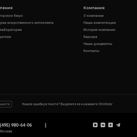
ления
Компания
торское бюро
О компании
рия искусственного интеллекта
Наши компетенции
 лаборатория
История компании
дители
Карьера
Наши документы
Контакты
ьности
Нашли ошибку в тексте? Выделите ее и нажмите Ctrl+Enter
(495) 980-64-06
Москва