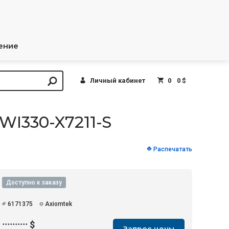
ение
Личный кабинет
0
0 $
WI330-X7211-S
Распечатать
Доступно к заказу
6171375
Axiomtek
··········
$