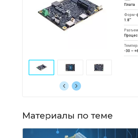
Плат
Форм-ф
1.8''
Разъем
Процес
Темпер
-30 ~ 
Материалы по теме