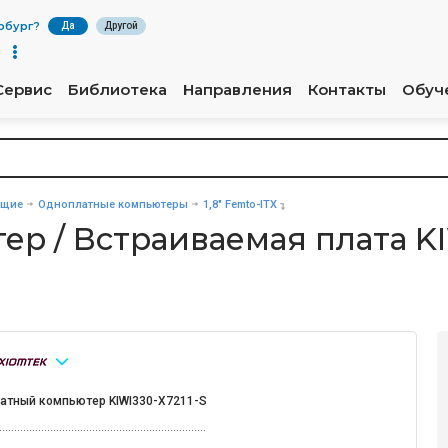
рбург
?
Да
Другой
Сервис
Библиотека
Направления
Контакты
Обуч
ющие
Одноплатные компьютеры
1,8" Femto-ITX
р / Встраиваемая плата KI
атный компьютер KIWI330-X7211-S