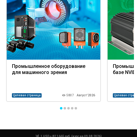
Промышленное оборудование
Промышле
для машинного зрения
базе NVID
Целевая страница
5807
Август’2026
Целевая стран
1 USD = 82.1665 руб. (курс на 09.08.2026)