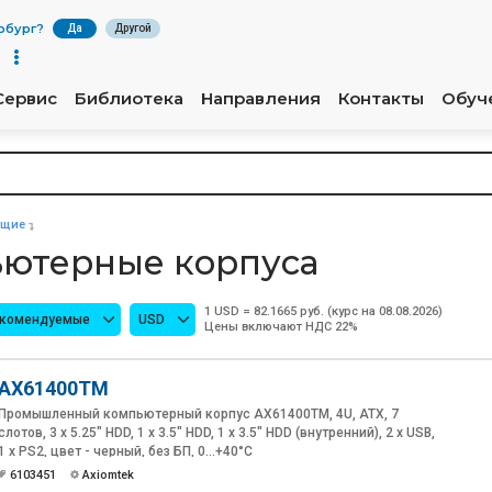
рбург
?
Да
Другой
Сервис
Библиотека
Направления
Контакты
Обуч
ющие
ютерные корпуса
1 USD = 82.1665 руб. (курс на 08.08.2026)
екомендуемые
USD
Цены включают НДС 22%
AX61400TM
Промышленный компьютерный корпус AX61400TM, 4U, ATX, 7
слотов, 3 x 5.25" HDD, 1 x 3.5" HDD, 1 x 3.5" HDD (внутренний), 2 x USB,
1 x PS2, цвет - черный, без БП, 0...+40°C
6103451
Axiomtek