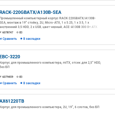
RACK-220GBATX/A130B-SEA
Промышленный компьютерный корпус RACK-220GBATX/A130B-
SEA, монтаж в 19” стойку, 2U, Micro-ATX, 1 x 5.25, 1 х 3.5, 1 х
внутренний 3,5 HDD, 2 x USB, цвет черный, ACE-A130B 300 Вт АТХ.
6078747
IEI
Сравнить
В закладки
EBC-3220
Корпус для промышленного компьютера, mITX, отсек для 2,5" HDD,
без БП
6079459
IEI
Сравнить
В закладки
AX61220TB
Корпус для промышленного компьютера, 2U, 19", 6 слотов, без БП