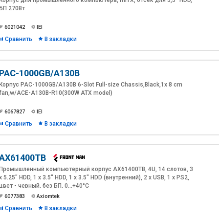
Корпус для промышленного компьютера, mITX, отсек для 3,5" HDD,
БП 270Вт
6021042
IEI
Сравнить
В закладки
PAC-1000GB/A130B
Корпус PAC-1000GB/A130B 6-Slot Full-size Chassis,Black,1x 8 cm
fan,w/ACE-A130B-R10(300W ATX model)
6067827
IEI
Сравнить
В закладки
AX61400TB
Промышленный компьютерный корпус AX61400TB, 4U, 14 слотов, 3
x 5.25" HDD, 1 x 3.5" HDD, 1 x 3.5" HDD (внутренний), 2 x USB, 1 x PS2,
цвет - черный, без БП, 0...+40°C
6077383
Axiomtek
Сравнить
В закладки