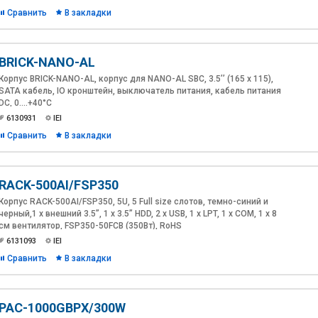
Сравнить
В закладки
BRICK-NANO-AL
Корпус BRICK-NANO-AL, корпус для NANO-AL SBC, 3.5’’ (165 x 115),
SATA кабель, IO кронштейн, выключатель питания, кабель питания
DC, 0....+40°C
6130931
IEI
Сравнить
В закладки
RACK-500AI/FSP350
Корпус RACK-500AI/FSP350, 5U, 5 Full size слотов, темно-синий и
черный,1 х внешний 3.5”, 1 x 3.5” HDD, 2 x USB, 1 x LPT, 1 x COM, 1 х 8
см вентилятор, FSP350-50FCB (350Вт), RoHS
6131093
IEI
Сравнить
В закладки
PAC-1000GBPX/300W