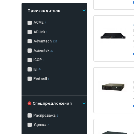
Производитель
ACME
4
ADLink
1
Advantech
137
Axiomtek
27
ICOP
3
IEI
44
Portwell
1
Спецпредложения
Распродажа
2
Уценка
7