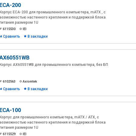
ECA-200
Корпус ECA-200 для промышленного компьютера, mATX , с
возможностью настенного крепления и поддержкой блока
питания размером 1U
6115530
IEI
Сравнить
В закладки
AX60551WB
Корпус AX60551WB для промышленного компьютера, без БП
6102563
Axiomtek
Сравнить
В закладки
ECA-100
Корпус для промышленного компьютера, mATX / ATX, с
возможностью настенного крепления и поддержкой блока
питания размером 1U
6115529
IEI