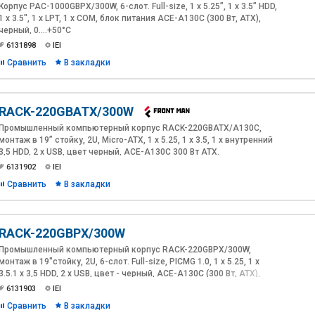
Корпус PAC-1000GBPX/300W, 6-слот. Full-size, 1 x 5.25”, 1 x 3.5” HDD,
1 x 3.5", 1 x LPT, 1 x COM, блок питания ACE-A130С (300 Вт, ATX),
черный, 0....+50°C
6131898
IEI
Сравнить
В закладки
RACK-220GBATX/300W
Промышленный компьютерный корпус RACK-220GBATX/A130С,
монтаж в 19” стойку, 2U, Micro-ATX, 1 x 5.25, 1 х 3.5, 1 х внутренний
3,5 HDD, 2 x USB, цвет черный, ACE-A130С 300 Вт АТХ.
6131902
IEI
Сравнить
В закладки
RACK-220GBPX/300W
Промышленный компьютерный корпус RACK-220GBPX/300W,
монтаж в 19"стойку, 2U, 6-слот. Full-size, PICMG 1.0, 1 x 5.25, 1 х
3.5.1 х 3,5 HDD, 2 x USB, цвет - черный, ACE-A130С (300 Вт, АТХ),
6131903
IEI
Сравнить
В закладки