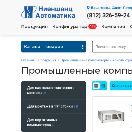
Ваш город
Санкт-Пете
(812) 326-59-24
Продукция
Конфигуратор
Компания
128
Каталог товаров
Главная
Продукция
Промышленные компьютеры и комплекту
Промышленные компь
Сначала р
Для настольно-настенного
монтажа
66
Для монтажа в 19” стойки
147
Для портативных
компьютеров
4