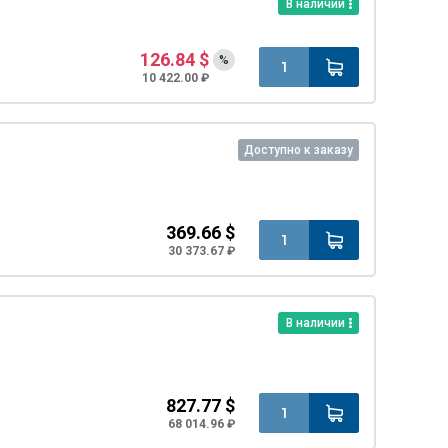
В наличии
126.84 $
%
10 422.00 ₽
Доступно к заказу
369.66 $
30 373.67 ₽
В наличии
827.77 $
68 014.96 ₽