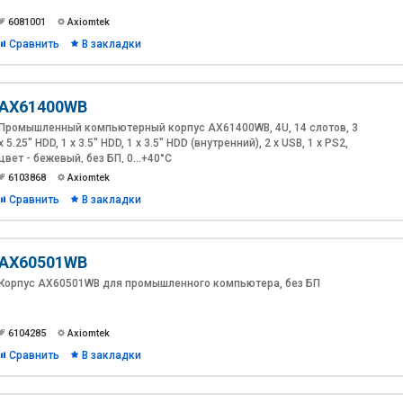
6081001
Axiomtek
Сравнить
В закладки
AX61400WB
Промышленный компьютерный корпус AX61400WB, 4U, 14 слотов, 3
x 5.25" HDD, 1 x 3.5" HDD, 1 x 3.5" HDD (внутренний), 2 x USB, 1 x PS2,
цвет - бежевый, без БП, 0...+40°C
6103868
Axiomtek
Сравнить
В закладки
AX60501WB
Корпус AX60501WB для промышленного компьютера, без БП
6104285
Axiomtek
Сравнить
В закладки