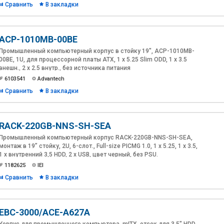
Сравнить
В закладки
ACP-1010MB-00BE
Промышленный компьютерный корпус в стойку 19", ACP-1010MB-
00BE, 1U, для процессорной платы ATX, 1 x 5.25 Slim ODD, 1 x 3.5
внешн., 2 x 2.5 внутр., без источника питания
6103541
Advantech
Сравнить
В закладки
RACK-220GB-NNS-SH-SEA
Промышленный компьютерный корпус RACK-220GB-NNS-SH-SEA,
монтаж в 19” стойку, 2U, 6-слот., Full-size PICMG 1.0, 1 x 5.25, 1 х 3.5,
1 х внутренний 3,5 HDD, 2 x USB, цвет черный, без PSU.
1182625
IEI
Сравнить
В закладки
EBC-3000/ACE-A627A