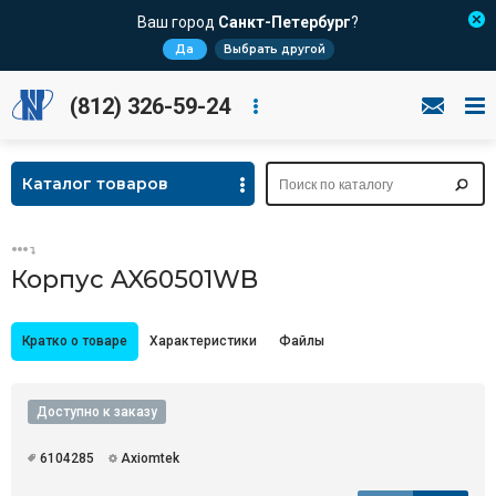
Ваш город
Санкт-Петербург
?
Да
Выбрать другой
(812) 326-59-24
Каталог товаров
Корпус AX60501WB
Кратко о товаре
Характеристики
Файлы
Доступно к заказу
6104285
Axiomtek