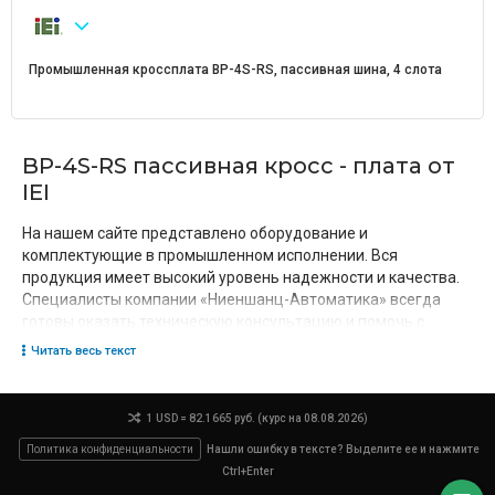
Промышленная кроссплата BP-4S-RS, пассивная шина, 4 слота
BP-4S-RS пассивная кросс - плата от
IEI
На нашем сайте представлено оборудование и
комплектующие в промышленном исполнении. Вся
продукция имеет высокий уровень надежности и качества.
Специалисты компании «Ниеншанц-Автоматика» всегда
готовы оказать техническую консультацию и помочь с
выбором необходимого оборудования.
Читать весь текст
Особенности промышленных кросс-
плат
1 USD = 82.1665 руб. (курс на 08.08.2026)
Политика конфиденциальности
Нашли ошибку в тексте? Выделите ее и нажмите
Промышленные платы – это основа любого промышленного
Ctrl+Enter
компьютера и ключевой элемент построения любой