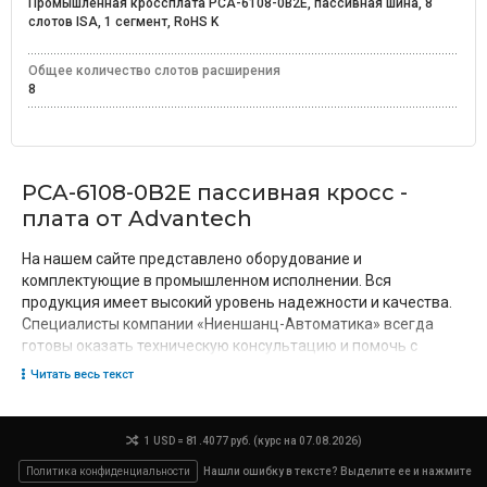
Промышленная кроссплата PCA-6108-0B2E, пассивная шина, 8
слотов ISA, 1 сегмент, RoHS K
Общее количество слотов расширения
8
PCA-6108-0B2E пассивная кросс -
плата от Advantech
На нашем сайте представлено оборудование и
комплектующие в промышленном исполнении. Вся
продукция имеет высокий уровень надежности и качества.
Специалисты компании «Ниеншанц-Автоматика» всегда
готовы оказать техническую консультацию и помочь с
выбором необходимого оборудования.
Читать весь текст
Особенности промышленных кросс-
плат
1 USD = 81.4077 руб. (курс на 07.08.2026)
Политика конфиденциальности
Нашли ошибку в тексте? Выделите ее и нажмите
Промышленные платы – это основа любого промышленного