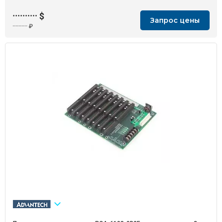
··········
$
Запрос цены
··········
₽