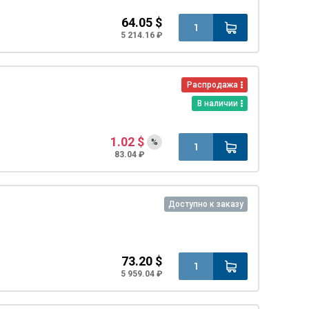
64.05 $
5 214.16 ₽
Распродажа
В наличии
1.02 $
%
83.04 ₽
Доступно к заказу
73.20 $
5 959.04 ₽