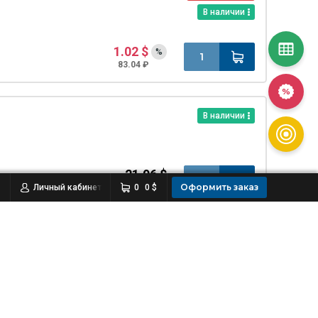
В наличии
1.02 $
%
83.04 ₽
В наличии
21.96 $
Оформить заказ
Личный кабинет
1 787.71 ₽
0
0 $
Распродажа
В наличии
1.22 $
%
99.32 ₽