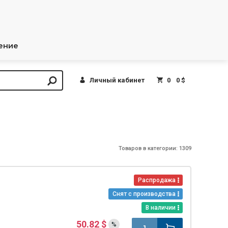
ение
Личный кабинет
0
0 $
Товаров в категории: 1309
Распродажа
Снят с производства
В наличии
50.82 $
%