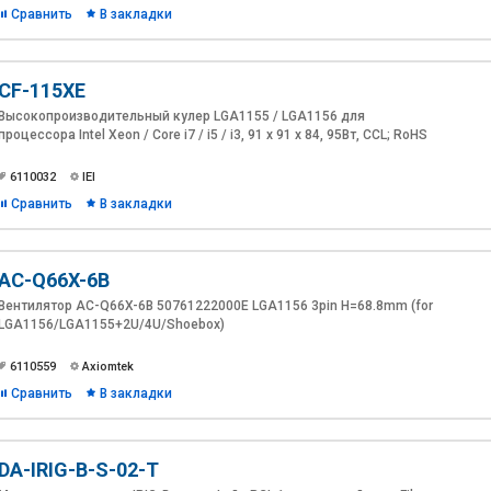
Сравнить
В закладки
CF-115XE
Высокопроизводительный кулер LGA1155 / LGA1156 для
процессора Intel Xeon / Core i7 / i5 / i3, 91 x 91 x 84, 95Вт, CCL; RoHS
6110032
IEI
Сравнить
В закладки
AC-Q66X-6B
Вентилятор AC-Q66X-6B 50761222000E LGA1156 3pin H=68.8mm (for
LGA1156/LGA1155+2U/4U/Shoebox)
6110559
Axiomtek
Сравнить
В закладки
DA-IRIG-B-S-02-T