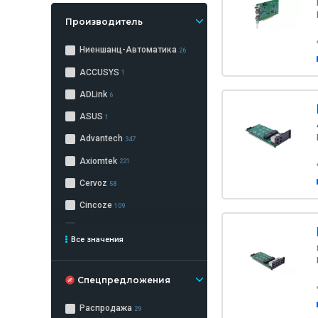
Производитель
Ниеншанц-Автоматика
26
ACCUSYS
1
ADLink
6
ASUS
1
Advantech
347
Axiomtek
221
Cervoz
58
Cincoze
109
Cremax
8
Все значения
FARADAY
1
ICOP
3
Спецпредложения
ICYDOCK
106
Распродажа
29
IEI
204