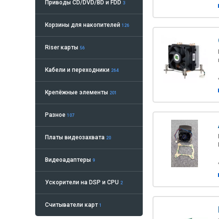
Приводы CD/DVD/BD и FDD
3
Корзины для накопителей
126
Riser карты
56
Кабели и переходники
264
Крепёжные элементы
201
Разное
107
Платы видеозахвата
20
Видеоадаптеры
9
Ускорители на DSP и CPU
2
Считыватели карт
1