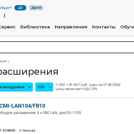
рбург
?
Да
Другой
Сервис
Библиотека
Направления
Контакты
Обуч
ющие
 расширения
1 USD = 81.4077 руб. (курс на 07.08.2026)
екомендуемые
USD
Цены включают НДС 22%
CMI-LAN104/FB10
Модуль расширения: 4 x GbE LAN, для DS-1100
6108595
Cincoze