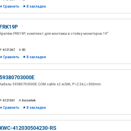
Сравнить
В закладки
FRK19P
Крепёж FRK19P, комплект для монтажа в стойку мониторов 19"
6121267
IEI
Сравнить
В закладки
59380703000E
Кабель 59380703000E COM cable x2 w/bkt, P=2.54,L=300mm
6121361
Axiomtek
Сравнить
В закладки
XWC-412030504230-RS