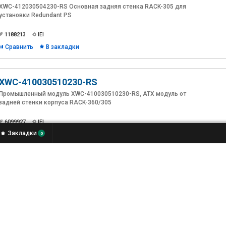
XWC-412030504230-RS Основная задняя стенка RACK-305 для
установки Redundant PS
1188213
IEI
Сравнить
В закладки
XWC-410030510230-RS
Промышленный модуль XWC-410030510230-RS, ATX модуль от
задней стенки корпуса RACK-360/305
6099927
IEI
Закладки
Сравнить
В закладки
0
32006-000900-200-RS
Кабель 32006-000900-200-RS Внешний кабель PS/2 для WS-
855GS/A130B
6079109
IEI
Сравнить
В закладки