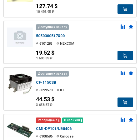
127.74 $
10 495.95 ₽
Доступно к заказу
5050300517X00
6101283
NEXCOM
19.52 $
1 603.89 ₽
Доступно к заказу
CF-1150SB
6099570
IEI
44.53 $
3 658.87 ₽
Распродажа
В наличии
CMI-DP101/UB0406
6108586
Cincoze