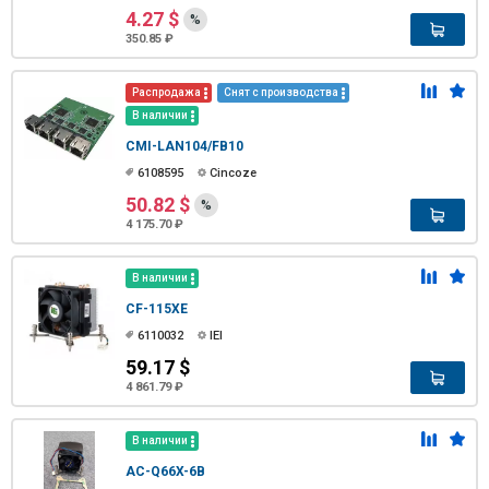
4.27 $
%
350.85 ₽
Распродажа
Снят с производства
В наличии
CMI-LAN104/FB10
6108595
Cincoze
50.82 $
%
4 175.70 ₽
В наличии
CF-115XE
6110032
IEI
59.17 $
4 861.79 ₽
В наличии
AC-Q66X-6B