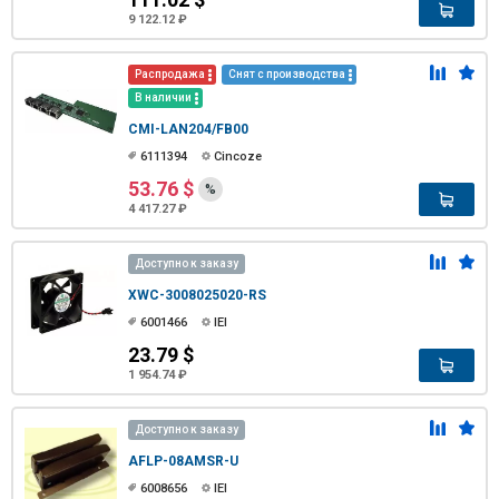
9 122.12 ₽
Распродажа
Снят с производства
В наличии
CMI-LAN204/FB00
6111394
Cincoze
53.76 $
%
4 417.27 ₽
Доступно к заказу
XWC-3008025020-RS
6001466
IEI
23.79 $
1 954.74 ₽
Доступно к заказу
AFLP-08AMSR-U
6008656
IEI