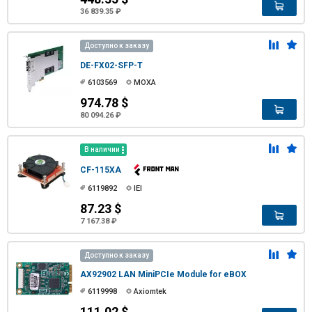
36 839.35 ₽
Доступно к заказу
DE-FX02-SFP-T
6103569
MOXA
974.78 $
80 094.26 ₽
В наличии
CF-115XA
6119892
IEI
87.23 $
7 167.38 ₽
Доступно к заказу
AX92902 LAN MiniPCIe Module for eBOX
6119998
Axiomtek
111.02 $