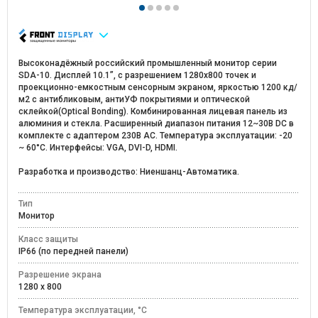
Высоконадёжный российский промышленный монитор серии
SDA-10. Дисплей 10.1”, с разрешением 1280х800 точек и
проекционно-емкостным сенсорным экраном, яркостью 1200 кд/
м2 c антибликовым, антиУФ покрытиями и оптической
склейкой(Optical Bonding). Комбинированная лицевая панель из
алюминия и стекла. Расширенный диапазон питания 12~30В DC в
комплекте с адаптером 230В AC. Температура эксплуатации: -20
~ 60°C. Интерфейсы: VGA, DVI-D, HDMI.
Разработка и производство: Ниеншанц-Автоматика.
Тип
Монитор
Класс защиты
IP66 (по передней панели)
Разрешение экрана
1280 х 800
Температура эксплуатации, °C