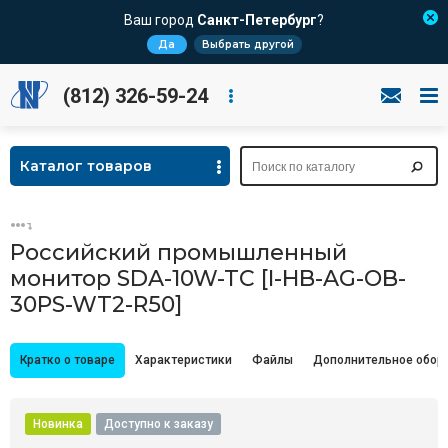
Ваш город
Санкт-Петербург
?
Да
Выбрать другой
(812) 326-59-24
Каталог товаров
Российский промышленный
монитор SDA-10W-TC [I-HB-AG-OB-
30PS-WT2-R50]
Кратко о товаре
Характеристики
Файлы
Дополнительное обор
Новинка
Доступно к заказу