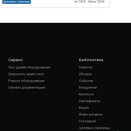
Целевая страница
3808
Июль’2024
Виде
Сервис
Библиотека
Тест-драйв оборудования
Новости
Запросить прайс-лист
Обзоры
Ремонт оборудования
События
Скачать документацию
Внедрения
Каталоги
Сертификаты
Видео
Инфо-ресурсы
Глоссарий
Целевые страницы