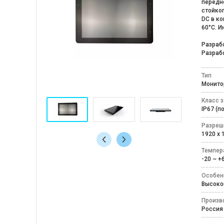
передне
стойко
DC в ко
60°C. И
Разраб
Разраб
Тип
Монит
Класс 
IP67 (
Разреш
1920 x
Темпер
-20 ~ 
Особен
Высоко
Произв
Россия