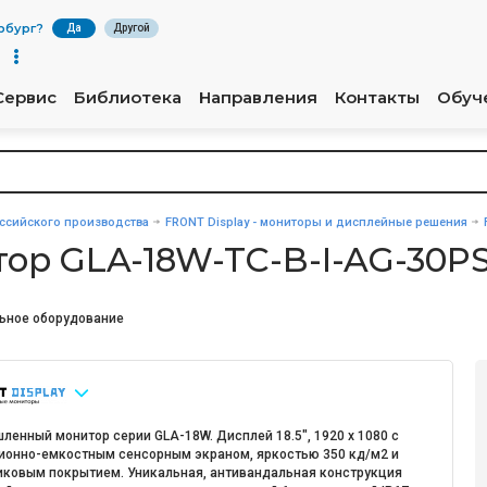
рбург
?
Да
Другой
Сервис
Библиотека
Направления
Контакты
Обуч
сийского производства
FRONT Display - мониторы и дисплейные решения
р GLA-18W-TC-B-I-AG-30P
ьное оборудование
ленный монитор серии GLA-18W. Дисплей 18.5", 1920 х 1080 с
ионно-емкостным сенсорным экраном, яркостью 350 кд/м2 и
иковым покрытием. Уникальная, антивандальная конструкция