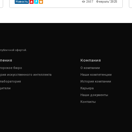
Новость
2607
Февраль’2025
 публичной офертой.
ления
Компания
торское бюро
О компании
рия искусственного интеллекта
Наши компетенции
 лаборатория
История компании
дители
Карьера
Наши документы
Контакты