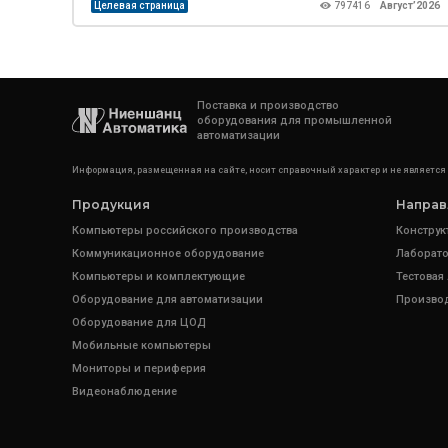
Целевая страница
797416
Август’2026
Поставка и производство
оборудования для промышленной
автоматизации
Информация, размещенная на сайте, носит справочный характер и не является
Продукция
Направ
Компьютеры российского производства
Конструк
Коммуникационное оборудование
Лаборато
Компьютеры и комплектующие
Тестовая
Оборудование для автоматизации
Произво
Оборудование для ЦОД
Мобильные компьютеры
Мониторы и периферия
Видеонаблюдение