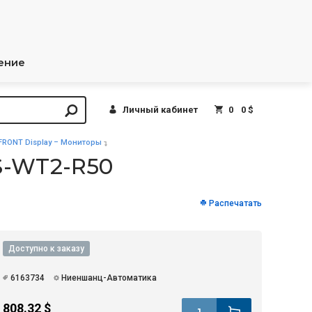
ение
Личный кабинет
0
0 $
FRONT Display – Мониторы
S-WT2-R50
Распечатать
Доступно к заказу
6163734
Ниеншанц-Автоматика
808.32 $