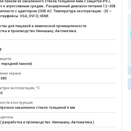
й панели из закаленного стекла толщиной 6мм c защитой IP67,
го к агрессивным средам.. Расширенный диапазон питания 12~30В
мплекте с адаптером 230В AC. Температура эксплуатации: -20 ~
нтерфейсы: VGA, DVI-D, HDMI.
отан для пищевой и химической промышленности.
отка и производство Ниеншанц-Автоматика.
ор
защиты
по передней панели)
ение экрана
 1080
атура эксплуатации, °C
+60
ности конструкции
прочное закаленное стекло толщиной 6 мм
одитель
 ( разработка и производство: Ниеншанц-Автоматика )