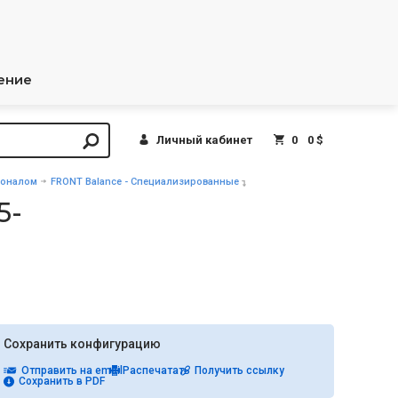
ение
Личный кабинет
0
0 $
ионалом
FRONT Balance - Специализированные
5-
Сохранить конфигурацию
Отправить на email
Распечатать
Получить ссылку
Сохранить в PDF