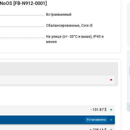
NoOS [FB-N912-0001]
Встраиваемый
Сбалансированные, Core i5
На улице (от -20°С и выше), IP40 и
менее
- 101.87 $
Установлено
+ 228.14 $