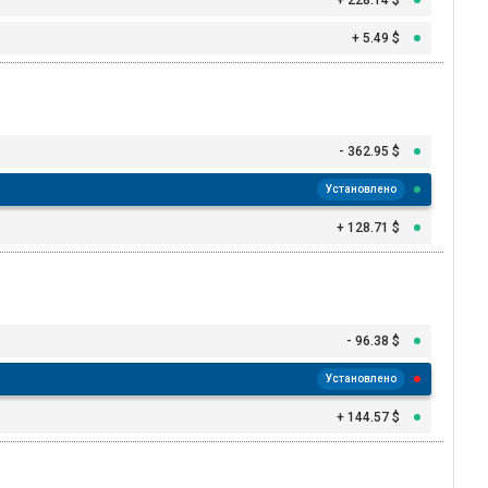
+ 5.49 $
- 362.95 $
Установлено
+ 128.71 $
- 96.38 $
Установлено
+ 144.57 $