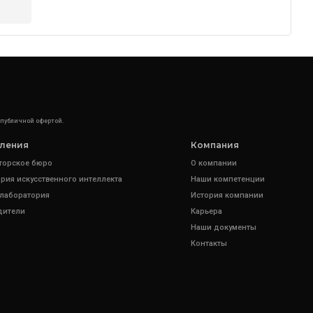
 публичной офертой.
ления
Компания
торское бюро
О компании
рия искусственного интеллекта
Наши компетенции
 лаборатория
История компании
дители
Карьера
Наши документы
Контакты