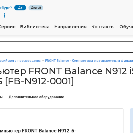
рбург
?
Да
Другой
Сервис
Библиотека
Направления
Контакты
Обуч
сийского производства
FRONT Balance - Компьютеры с расширенным функц
тер FRONT Balance N912 i
 [FB-N912-0001]
лы
Дополнительное оборудование
пьютер FRONT Balance N912 i5-