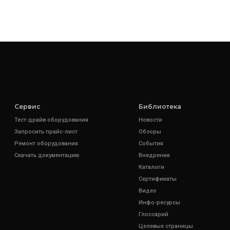
Сервис
Библиотека
Тест-драйв оборудования
Новости
Запросить прайс-лист
Обзоры
Ремонт оборудования
События
Скачать документацию
Внедрения
Каталоги
Сертификаты
Видео
Инфо-ресурсы
Глоссарий
Целевые страницы