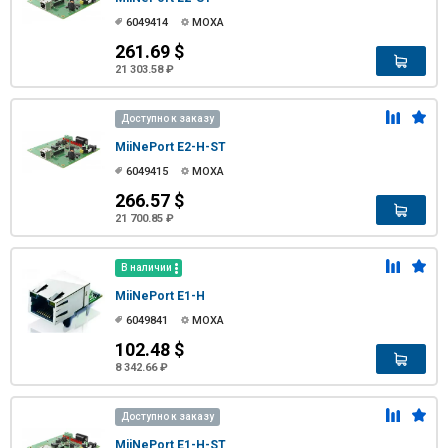
6049414
MOXA
261.69 $
21 303.58 ₽
Доступно к заказу
MiiNePort E2-H-ST
6049415
MOXA
266.57 $
21 700.85 ₽
В наличии
MiiNePort E1-H
6049841
MOXA
102.48 $
8 342.66 ₽
Доступно к заказу
MiiNePort E1-H-ST