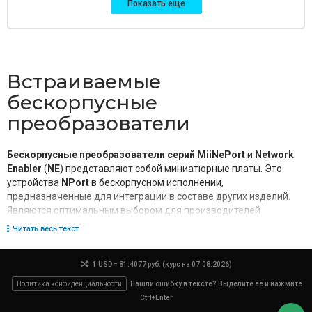
Показать еще
Встраиваемые
бескорпусные
преобразователи
Бескорпусные преобразователи серий MiiNePort
и
Network
Enabler
(
NE
) представляют собой миниатюрные платы. Это
устройства
NPort
в бескорпусном исполнении,
предназначенные для интеграции в составе других изделий.
Являются оптимальным выбором для производителей
устройств, которые хотели бы встроить преобразователи
Читать весь текст
последовательных интерфейсов в Ethernet промышленного
класса в свои продукты.
1 USD = 81.4077 руб. (курс на 07.08.2026)
В
страиваемые преобразователи
- это простое и
Политика конфиденциальности
Нашли ошибку в тексте? Выделите ее и нажмите
экономически эффективное решение, которое сочетает в себе
Ctrl+Enter
компактность, универсальность применения и функционал