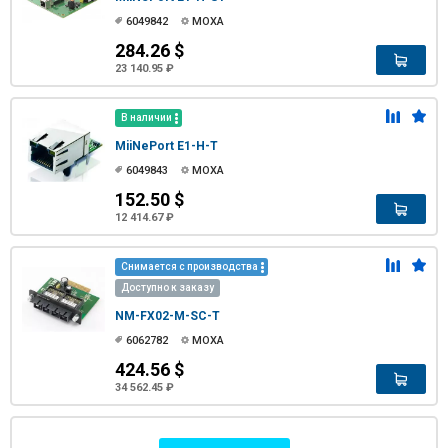
6049842
MOXA
284.26 $
23 140.95 ₽
В наличии
MiiNePort E1-H-T
6049843
MOXA
152.50 $
12 414.67 ₽
Снимается с производства
Доступно к заказу
NM-FX02-M-SC-T
6062782
MOXA
424.56 $
34 562.45 ₽