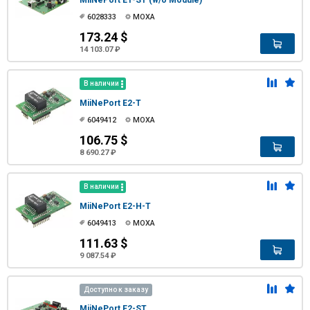
6028333
MOXA
173.24 $
14 103.07 ₽
В наличии
MiiNePort E2-T
6049412
MOXA
106.75 $
8 690.27 ₽
В наличии
MiiNePort E2-H-T
6049413
MOXA
111.63 $
9 087.54 ₽
Доступно к заказу
MiiNePort E2-ST