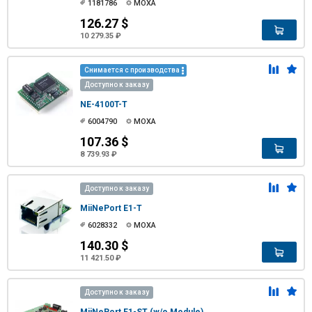
1181786
MOXA
126.27 $
10 279.35 ₽
Снимается с производства
Доступно к заказу
NE-4100T-T
6004790
MOXA
107.36 $
8 739.93 ₽
Доступно к заказу
MiiNePort E1-T
6028332
MOXA
140.30 $
11 421.50 ₽
Доступно к заказу
MiiNePort E1-ST (w/o Module)