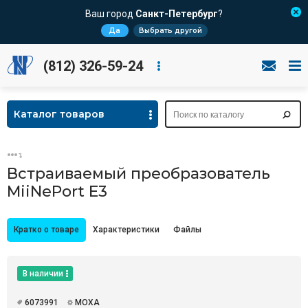
Ваш город
Санкт-Петербург
?
Да
Выбрать другой
(812) 326-59-24
Каталог товаров
Встраиваемый преобразователь
MiiNePort E3
Кратко о товаре
Характеристики
Файлы
В наличии
6073991
MOXA