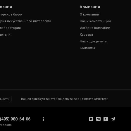
ления
Компания
торское бюро
О компании
рия искусственного интеллекта
Наши компетенции
 лаборатория
История компании
дители
Карьера
Наши документы
Контакты
ьности
Нашли ошибку в тексте? Выделите ее и нажмите Ctrl+Enter
(495) 980-64-06
Москва