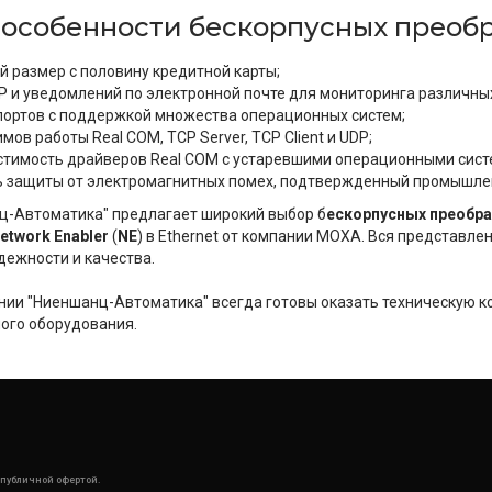
особенности бескорпусных преобр
 размер с половину кредитной карты;
 и уведомлений по электронной почте для мониторинга различных
ортов с поддержкой множества операционных систем;
ов работы Real COM, TCP Server, TCP Client и UDP;
стимость драйверов Real COM с устаревшими операционными сист
ь защиты от электромагнитных помех, подтвержденный промышле
ц-Автоматика" предлагает широкий выбор б
ескорпусных преобр
etwork Enabler
(
NE
) в Ethernet от компании MOXA. Вся представл
дежности и качества.
ии "Ниеншанц-Автоматика" всегда готовы оказать техническую к
ого оборудования.
 публичной офертой.