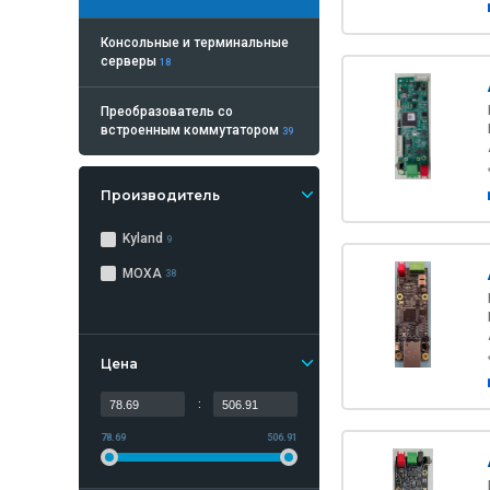
Консольные и терминальные
серверы
18
Преобразователь со
встроенным коммутатором
39
Производитель
Kyland
9
MOXA
38
Цена
:
78.69
506.91