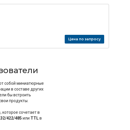
Цена по запросу
зователи
ют собой миниатюрные
ации в составе других
ели бы встроить
свои продукты.
 которое сочетает в
32/422/485
или
TTL
в