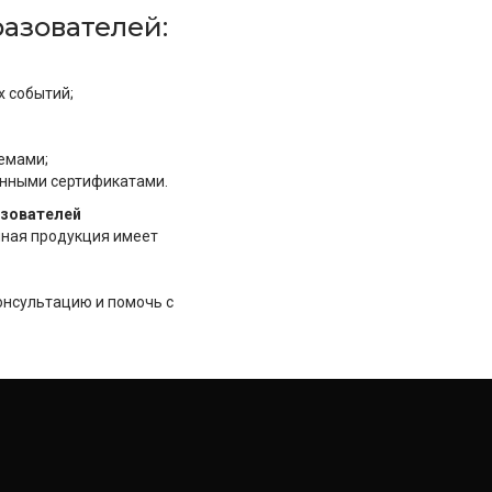
азователей:
 событий;
емами;
нными сертификатами.
азователей
енная продукция имеет
онсультацию и помочь с