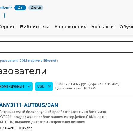
рбург
?
Да
Другой
Сервис
Библиотека
Направления
Контакты
Обуч
разователи COM-портов в Ethernet
азователи
1 USD = 81.4077 руб. (курс на 07.08.2026)
екомендуемые
USD
Цены включают НДС 22%
ANY3111-AUTBUS/CAN
Встраиваемый бескорпусный преобразователь на базе чипа
KY3001, поддержка преобразования интерфейса CAN в сеть
AUTBUS, широкий диапазон напряжения питания
6164210
Kyland