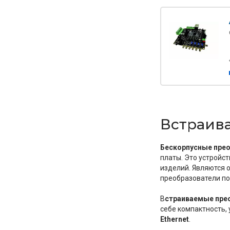
Встраив
Бескорпусные прео
платы. Это устройс
изделий. Являются 
преобразователи по
В
страиваемые пре
себе компактность,
Ethernet
.