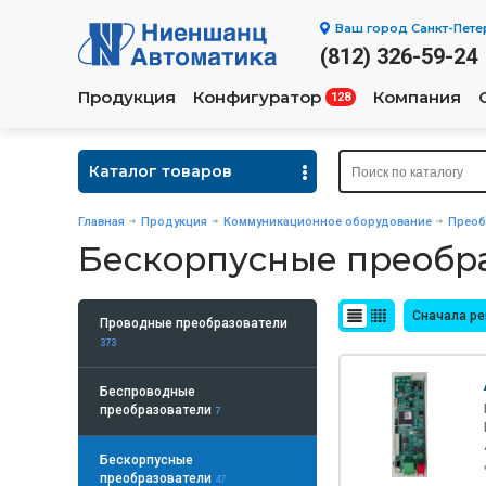
Ваш город
Санкт-Пете
(812) 326-59-24
Продукция
Конфигуратор
Компания
128
Каталог товаров
Главная
Продукция
Коммуникационное оборудование
Преоб
Бескорпусные преобр
Сначала р
Проводные преобразователи
373
Беспроводные
преобразователи
7
Бескорпусные
преобразователи
47