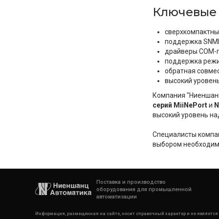
Ключевые 
сверхкомпактный
поддержка SNMP
драйверы COM-п
поддержка режим
обратная совме
высокий уровен
Компания "Ниеншан
серий MiiNePort
и
N
высокий уровень на
Специалисты компан
выбором необходим
Поставка и производство
оборудования для промышленной
автоматизации
Информация, размещенная на сайте, носит справочный характер и не является