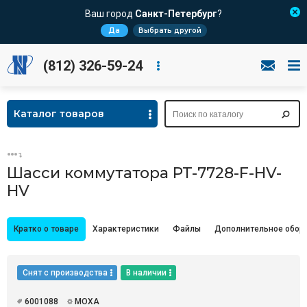
Ваш город
Санкт-Петербург
?
Да
Выбрать другой
(812) 326-59-24
Каталог товаров
Шасси коммутатора PT-7728-F-HV-
HV
Кратко о товаре
Характеристики
Файлы
Дополнительное обор
Снят с производства
В наличии
6001088
MOXA