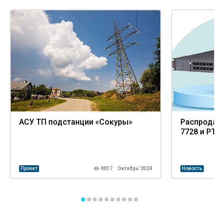
АСУ ТП подстанции «Сокуры»
Распрода
7728 и PT
Проект
8837
Октябрь’2024
Новость