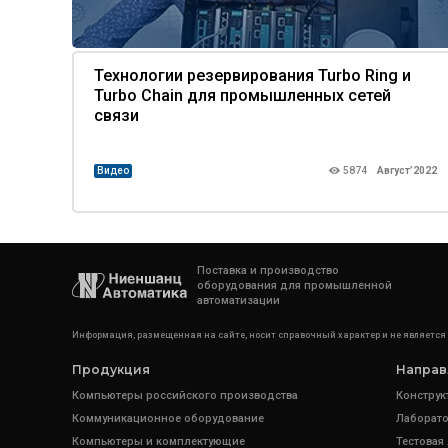
Технологии резервирования Turbo Ring и
Turbo Chain для промышленных сетей
связи
Видео
5874
Август’2022
Поставка и производство
оборудования для промышленной
автоматизации
Информация, размещенная на сайте, носит справочный характер и не является
Продукция
Направ
Компьютеры российского производства
Конструк
Коммуникационное оборудование
Лаборато
Компьютеры и комплектующие
Тестовая