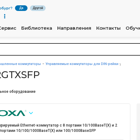
рбург
?
Да
Другой
Сервис
Библиотека
Направления
Контакты
Обуч
шленные коммутаторы
Управляемые коммутаторы для DIN-рейки
2GTXSFP
ьное оборудование
рируемый Ethernet-коммутатор с 8 портами 10/100BaseT(X) и 2
портами 10/100/1000BaseT(X) или 100/1000BaseSFP