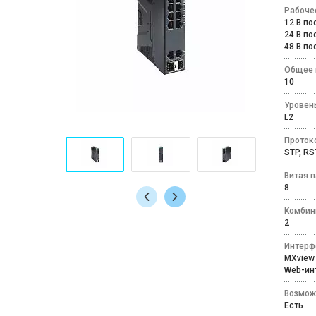
Рабоче
12 В п
24 В п
48 В п
Общее 
10
Уровен
L2
Проток
STP, RS
Витая п
8
Комбин
2
Интерф
MXvi
Web-и
Возмож
Есть