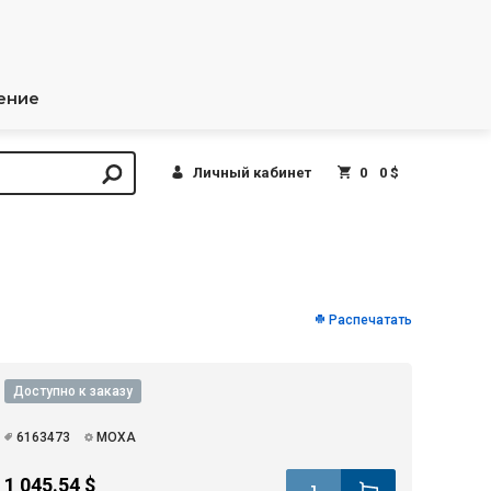
ение
Личный кабинет
0
0 $
Распечатать
Доступно к заказу
6163473
MOXA
1 045.54 $