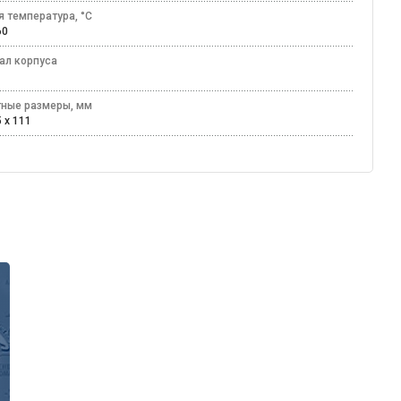
я температура, °C
+60
ал корпуса
лл
тные размеры, мм
5 x 111