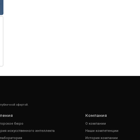
 публичной офертой.
ления
Компания
торское бюро
О компании
рия искусственного интеллекта
Наши компетенции
 лаборатория
История компании