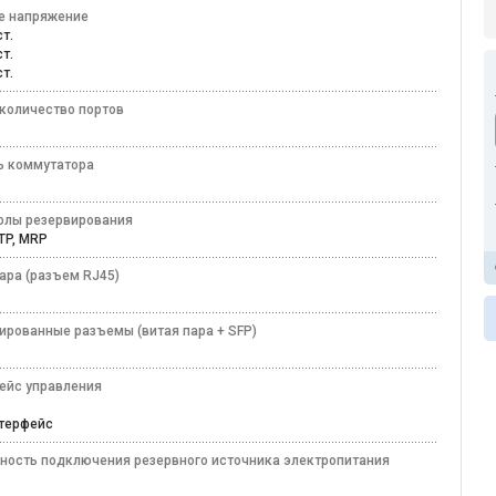
е напряжение
ост.
ост.
ост.
количество портов
ь коммутатора
олы резервирования
TP, MRP
ара (разъем RJ45)
ированные разъемы (витая пара + SFP)
ейс управления
ew
нтерфейс
ность подключения резервного источника электропитания