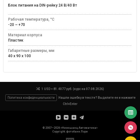
Блок питания на DIN-рейку 24 В/40 Вт
Рабочая температура, °C
-20 ~ +70
Материал корпуса
Пластик
Габаритные размеры, мм
40 x 90 x 100
1 USD = 81.4077 руб. (курс на 07.08.2026)
Политика конфиденциальности
Нашли ошибку в тексте? Выделите ее и нажмите
Ctrl+Enter
© 2007—2026 «Ниеншанц-Автоматика»
Copyright: фотобанк
Лори