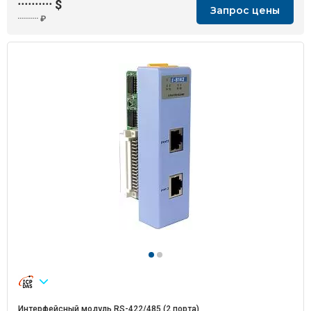
··········
$
Запрос цены
··········
₽
Интерфейсный модуль RS-422/485 (2 порта)