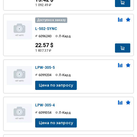
1 092.49 ₽
Доступно к заказу
L-502-SYNC
6096240
Л-Кард
22.57 $
1 837.37 ₽
LPW-305-5
6099204
Л-Кард
Цена по запросу
LPW-305-4
6099354
Л-Кард
Цена по запросу