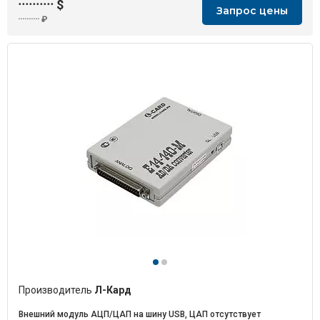
··········
$
Запрос цены
··········
₽
Производитель
Л-Кард
Внешний модуль АЦП/ЦАП на шину USB, ЦАП отсутствует