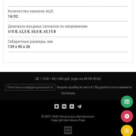
Количество каналов АЦП
16/32
Диапазон входных сигналов по напряжению
±10 В; ±2,5 В; ±0,6 В; ±0,15 В
Габаритные размеры, мм
129 x 95 x 26
1 USD = 82.1665 руб. (курс на 08.08.2026)
Политика конфиденциальности
Нашли ошибку в тексте? Выделите ее и нажмите
Ctrl+Enter
© 2007—2026 «Ниеншанц-Автоматика»
Copyright: фотобанк
Лори