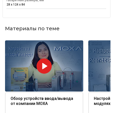
Габаритные размеры, мм
28 х 124 х 84
Материалы по теме
Обзор устройств ввода/вывода
Настройка
от компании MOXA
модулях i