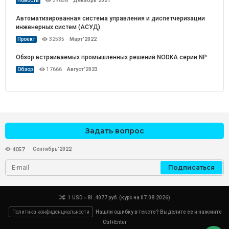
Новость
39658
Декабрь’2021
Автоматизированная система управления и диспетчеризации
инженерных систем (АСУД)
Проект
32535
Март’2022
Обзор встраиваемых промышленных решений NODKA серии NP
Обзор
17666
Август’2023
Задать вопрос
Сентябрь’2022
4057
Подписаться
1 USD = 81.4077 руб. (курс на 07.08.2026)
Политика конфиденциальности
Нашли ошибку в тексте? Выделите ее и нажмите
Ctrl+Enter