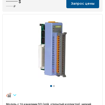
··········
$
Запрос цены
··········
₽
Модуль с 16 каналами DO (sink, открытый коллектор), низкий