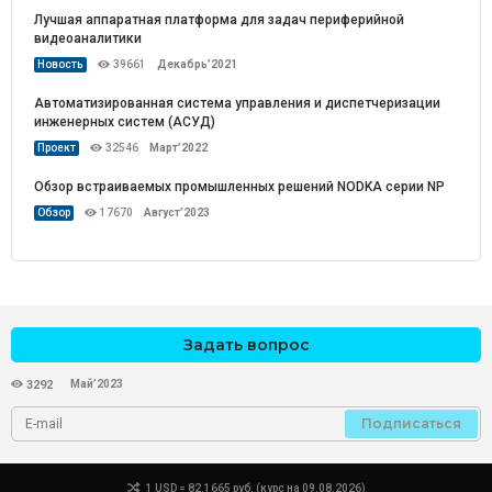
Лучшая аппаратная платформа для задач периферийной
видеоаналитики
Новость
39661
Декабрь’2021
Автоматизированная система управления и диспетчеризации
инженерных систем (АСУД)
Проект
32546
Март’2022
Обзор встраиваемых промышленных решений NODKA серии NP
Обзор
17670
Август’2023
Задать вопрос
Май’2023
3292
Подписаться
1 USD = 82.1665 руб. (курс на 09.08.2026)