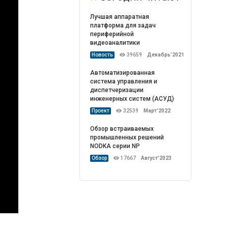
Лучшая аппаратная
платформа для задач
периферийной
видеоаналитики
Новость
39659
Декабрь’2021
Автоматизированная
система управления и
диспетчеризации
инженерных систем (АСУД)
Проект
32539
Март’2022
Обзор встраиваемых
промышленных решений
NODKA серии NP
Обзор
17667
Август’2023