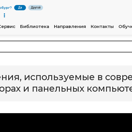
рбург
?
Да
Другой
Сервис
Библиотека
Направления
Контакты
Обуч
ния, используемые в совр
рах и панельных компьют