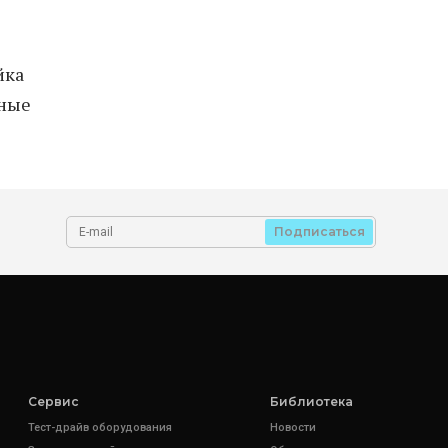
йка
ьные
Подписаться
Сервис
Библиотека
Тест-драйв оборудования
Новости