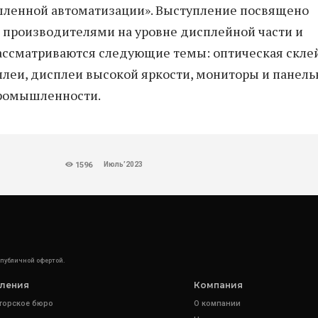
ленной автоматизации». Выступление посвящено
производителями на уровне дисплейной части и
 рассматриваются следующие темы: оптическая скле
плеи, дисплеи высокой яркости, мониторы и панел
ромышленности.
Июль’2023
1596
 публичной офертой.
ления
Компания
торское бюро
О компании