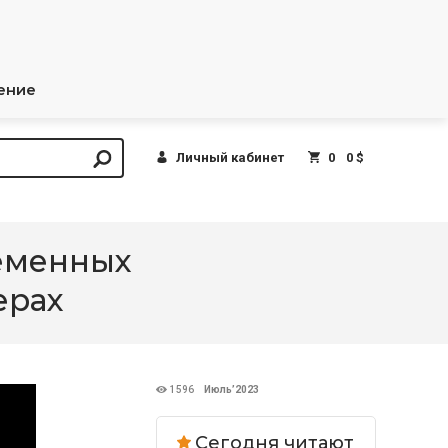
ение
Личный кабинет
0
0 $
еменных
ерах
1596
Июль’2023
Сегодня читают