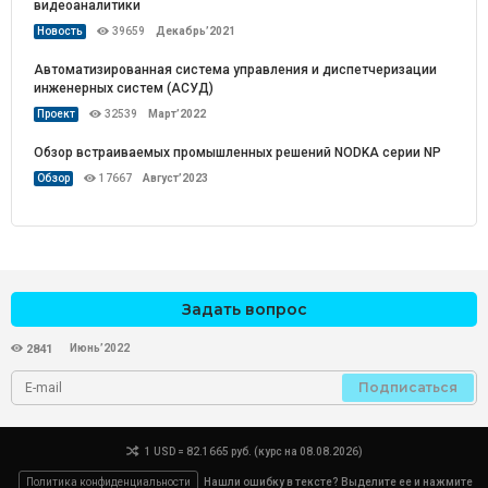
видеоаналитики
Новость
39659
Декабрь’2021
Автоматизированная система управления и диспетчеризации
инженерных систем (АСУД)
Проект
32539
Март’2022
Обзор встраиваемых промышленных решений NODKA серии NP
Обзор
17667
Август’2023
Задать вопрос
Июнь’2022
2841
Подписаться
1 USD = 82.1665 руб. (курс на 08.08.2026)
Политика конфиденциальности
Нашли ошибку в тексте? Выделите ее и нажмите