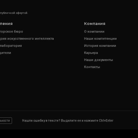
 публичной офертой.
ления
Компания
торское бюро
О компании
рия искусственного интеллекта
Наши компетенции
 лаборатория
История компании
дители
Карьера
Наши документы
Контакты
ьности
Нашли ошибку в тексте? Выделите ее и нажмите Ctrl+Enter