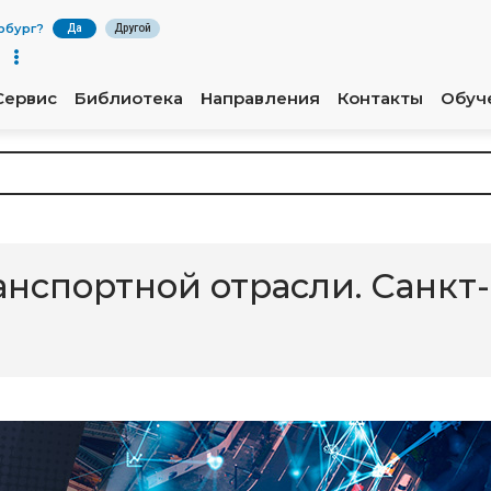
рбург
?
Да
Другой
Сервис
Библиотека
Направления
Контакты
Обуч
анспортной отрасли. Санк