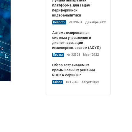
Лучшая аппаратная
платформа для задач
периферийной
видеоаналитики
Новость
39654
Декабрь’2021
Автоматизированная
система управления и
диспетчеризации
инженерных систем (АСУД)
Проект
32528
Март’2022
Обзор встраиваемых
промышленных решений
NODKA серии NP
Обзор
17663
Август’2023