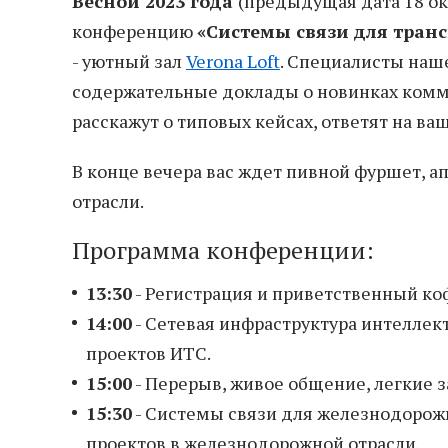
Весной 2023 года
(предыдущая дата 18 о
конференцию
«Системы связи для тран
- уютный зал
Verona Loft
. Специалисты наш
содержательные доклады о новинках комм
расскажут о типовых кейсах, ответят на ва
В конце вечера вас ждет пивной фуршет, 
отрасли.
Программа конференции:
13:30
- Регистрация и приветственный ко
14:00
- Сетевая инфраструктура интеллек
проектов ИТС.
15:00
- Перерыв, живое общение, легкие з
15:30
- Системы связи для железнодорожн
проектов в железнодорожной отрасли.