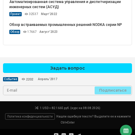
Автоматизированная система управления и диспетчеризации
инженерных систем (АСУД)
Проект
32537
Март’2022
Обзор встраиваемых промышленных решений NODKA серии NP
Обзор
17667
Август’2023
Задать вопрос
Апрель’2017
Событие
2202
Подписаться
1 USD = 82.1665 руб. (курс на 08.08.2026)
Политика конфиденциальности
Нашли ошибку в тексте? Выделите ее и нажмите
Ctrl+Enter