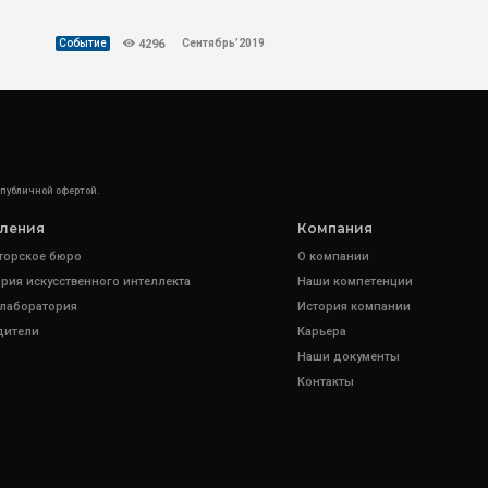
Сентябрь’2019
Событие
4296
 публичной офертой.
ления
Компания
торское бюро
О компании
рия искусственного интеллекта
Наши компетенции
 лаборатория
История компании
дители
Карьера
Наши документы
Контакты