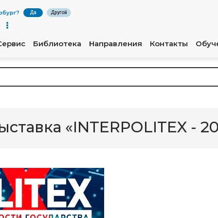
рбург
?
Да
Другой
Сервис
Библиотека
Направления
Контакты
Обуч
ыставка «INTERPOLITEX - 20