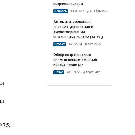
видеоаналитики
Новость
39657
Декабрь’2021
Автоматизированная
система управления и
диспетчеризации
инженерных систем (АСУД)
Проект
32534
Март’2022
Обзор встраиваемых
промышленных решений
NODKA серии NP
Обзор
17666
Август’2023
сы
ия
№75,