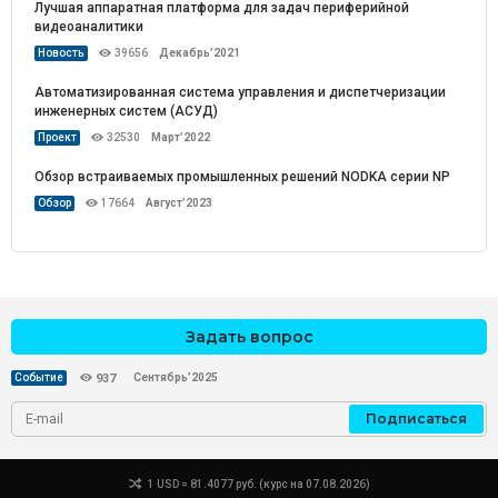
Лучшая аппаратная платформа для задач периферийной
видеоаналитики
Новость
39656
Декабрь’2021
Автоматизированная система управления и диспетчеризации
инженерных систем (АСУД)
Проект
32530
Март’2022
Обзор встраиваемых промышленных решений NODKA серии NP
Обзор
17664
Август’2023
Задать вопрос
Сентябрь’2025
Событие
937
Подписаться
1 USD = 81.4077 руб. (курс на 07.08.2026)