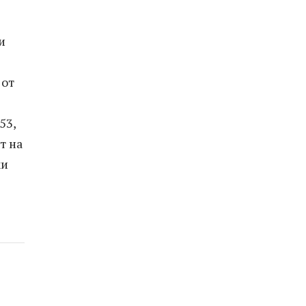
и
 от
53,
т на
ки