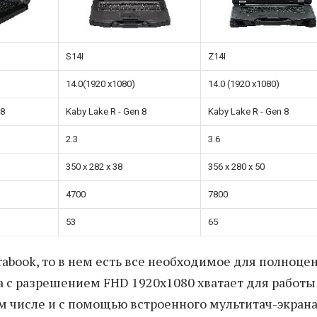
S14I
Z14I
14.0(1920 x1080)
14.0 (1920 x1080)
 8
Kaby Lake R - Gen 8
Kaby Lake R - Gen 8
2.3
3.6
350 x 282 x 38
356 x 280 x 50
4700
7800
53
65
rabook, то в нем есть все необходимое для полноце
на с разрешением FHD 1920x1080 хватает для работы
 числе и с помощью встроенного мультитач-экрана