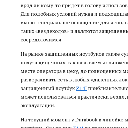
вряд ли кому-то придет в голову использов
Для подобных условий нужна и подходяща
имеют специальное оснащение для использ
таких «вездеходов» и являются защищенны
сосредоточимся.
На рынке защищенных ноутбуков также сущ
полузащищенных, так называемых «инжене
месте оператора в цеху, до полноценных 
разворачивать сеть в любых удаленных ло
защищенный ноутбук
Z14I
приблизительно 
может использоваться практически везде, г
эксплуатации.
На текущий момент у Durabook в линейке