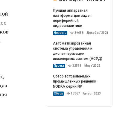
Лучшая аппаратная
ной
платформа для задач
периферийной
нее
видеоаналитики
иков
Новость
39658
Декабрь’2021
м
Автоматизированная
система управления и
диспетчеризации
инженерных систем (АСУД)
Проект
32538
Март’2022
х,
Обзор встраиваемых
промышленных решений
ач.
NODKA серии NP
ная
Обзор
17667
Август’2023