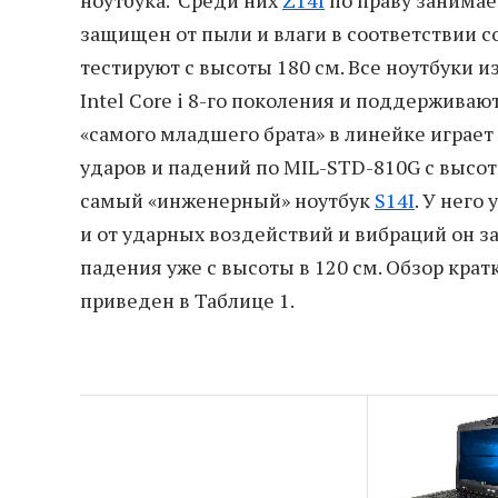
ноутбука. Среди них
Z14I
по праву занимае
защищен от пыли и влаги в соответствии со
тестируют с высоты 180 см. Все ноутбуки
Intel Core i 8-го поколения и поддерживаю
«самого младшего брата» в линейке играет
ударов и падений по MIL-STD-810G с высоты
самый «инженерный» ноутбук
S14I
. У него
и от ударных воздействий и вибраций он з
падения уже с высоты в 120 см. Обзор кра
приведен в Таблице 1.