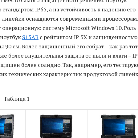
т место самого защищенного решения. Ноутбук
 стандартом IP65, а на устойчивость к падению его
 из линейки оснащаются современными процессорам
т операционную систему Microsoft Windows 10. Роль
 ноутбук
S15AB
с рейтингом IP 5X и защищенностью
 90 см. Более защищенный его собрат – как раз тот
 уже более внушительная защита от пыли и влаги – IP
ащищен более солидно. Так, например, его тестирую
тких технических характеристик продуктовой линей
Таблица 1