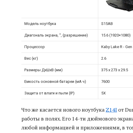
Модель ноутбука
S15AB
Диагональ экрана, '', (разрешение)
15.6 (1920×1080)
Процессор
Kaby Lake R - Gen
Вес (кг)
2.6
Размеры ДхШхВ (мм)
375 x 273 x 29.5
Емкость основной батареи (мА ч)
7600
Защита от влаги и пыли (IP)
5X
Что же касается нового ноутбука
Z14I
от Du
работы в полях. Его 14-ти дюймового экра
любой информацией и приложениями, в том