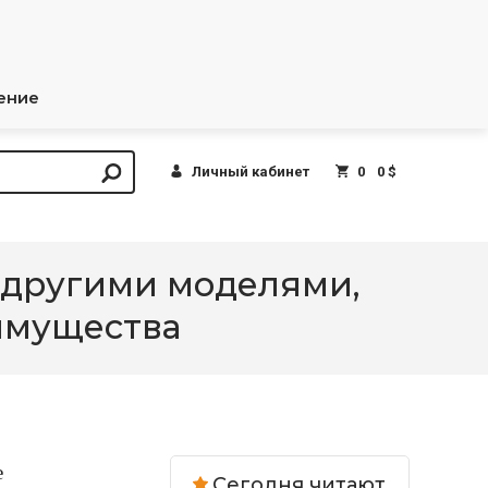
ение
Личный кабинет
0
0 $
с другими моделями,
еимущества
е
Сегодня читают