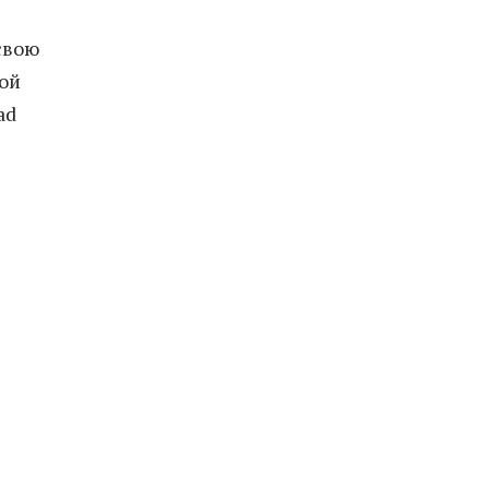
 свою
ой
ad