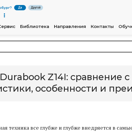
рбург
?
Да
Другой
Сервис
Библиотека
Направления
Контакты
Обуч
urabook Z14I: сравнение 
истики, особенности и пр
ая техника все глубже и глубже внедряется в самы