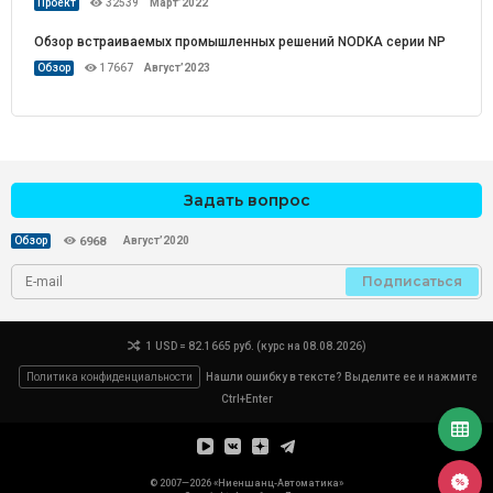
Проект
32539
Март’2022
Обзор встраиваемых промышленных решений NODKA серии NP
Обзор
17667
Август’2023
Задать вопрос
Август’2020
Обзор
6968
Подписаться
1 USD = 82.1665 руб. (курс на 08.08.2026)
Политика конфиденциальности
Нашли ошибку в тексте? Выделите ее и нажмите
Ctrl+Enter
© 2007—2026 «Ниеншанц-Автоматика»