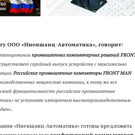
нгу ООО «Ниеншанц-Автоматика», говорит:
роектирования
промышленных компьютерных решений FRON
существляет серийный выпуск устройств с максимально
ющих.
Российские промышленные компьютеры FRONT MAN
изводственных мощностях компании, к тому же все
о своей функциональности российские промышленные
тики» не уступают импортным высокопроизводительным
одят».
ании «Ниеншанц-Автоматика» готовы предложить
озданию уникальных
конфигураций компьютеров
,