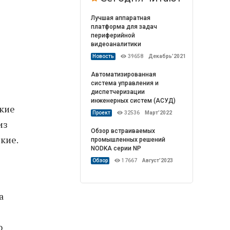
Лучшая аппаратная
платформа для задач
периферийной
видеоаналитики
Новость
39658
Декабрь’2021
Автоматизированная
система управления и
диспетчеризации
инженерных систем (АСУД)
ские
Проект
32536
Март’2022
из
Обзор встраиваемых
кие.
промышленных решений
NODKA серии NP
Обзор
17667
Август’2023
а
о