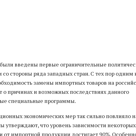
а были введены первые ограничительные политиче
со стороны ряда западных стран. С тех пор одним 
обходимость замены импортных товаров на российс
т о причинах и возможных последствиях данного
вые специальные программы.
кционных экономических мер так сильно повлияло н
ты утверждают, что уровень зависимости некоторых
 от импортной продукции достигает 90%. Особенн