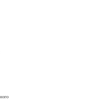
й
ного