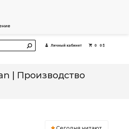
ение
Личный кабинет
0
0 $
n | Производство
Сегодня читают