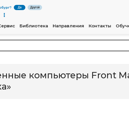
рбург
?
Да
Другой
Сервис
Библиотека
Направления
Контакты
Обуч
нные компьютеры Front Ma
а»