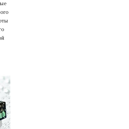
ные
ого
оты
го
ой