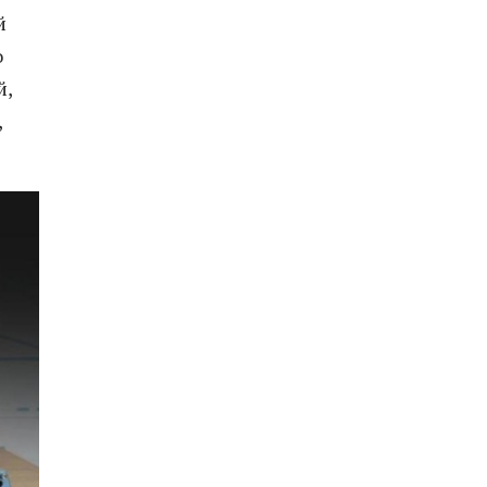
й
о
й,
,