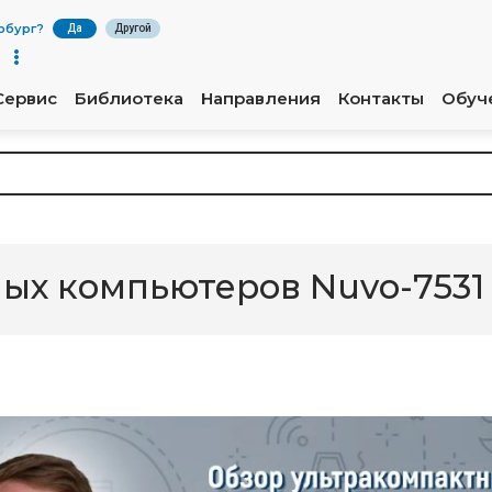
рбург
?
Да
Другой
Сервис
Библиотека
Направления
Контакты
Обуч
х компьютеров Nuvo-7531 /