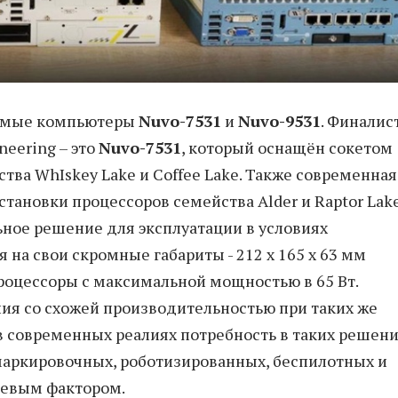
емые компьютеры
Nuvo-7531
и
Nuvo-9531
. Финалис
neering – это
Nuvo-7531
, который оснащён сокетом
тва WhIskey Lake и Coffee Lake. Также современная
тановки процессоров семейства Alder и Raptor Lake
ное решение для эксплуатации в условиях
 на свои скромные габариты - 212 х 165 х 63 мм
цессоры с максимальной мощностью в 65 Вт.
я со схожей производительностью при таких же
 в современных реалиях потребность в таких решен
 маркировочных, роботизированных, беспилотных и
чевым фактором.