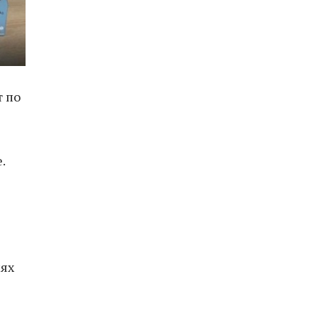
т по
.
иях