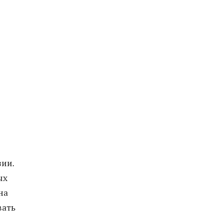
ии.
ых
на
вать