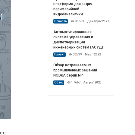
платформа для задач
периферийной
видеоаналитики
Новость
39659
Декабрь’2021
Автоматизированная
система управления и
диспетчеризации
инженерных систем (АСУД)
Проект
32539
Март’2022
Обзор встраиваемых
промышленных решений
NODKA серии NP
Обзор
17667
Август’2023
ее