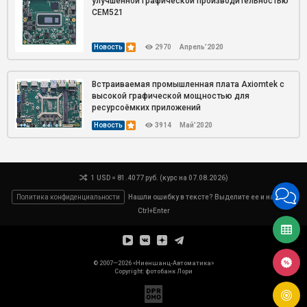
улучшенной графической производительностью
CEM521
Новость
2970
Апрель’2020
Встраиваемая промышленная плата Axiomtek с
высокой графической мощностью для
ресурсоёмких приложений
Новость
3914
Май’2020
1 USD = 81.4077 руб. (курс на 07.08.2026)
Политика конфиденциальности
Нашли ошибку в тексте? Выделите ее и нажмите
Ctrl+Enter
© 2007—2026 «Ниеншанц-Автоматика»
Copyright: фотобанк
Лори