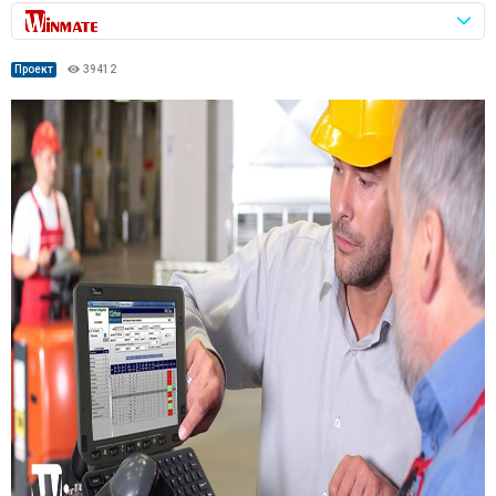
Проект
39412