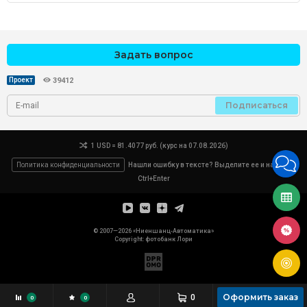
Задать вопрос
Проект
39412
Подписаться
1 USD = 81.4077 руб. (курс на 07.08.2026)
Политика конфиденциальности
Нашли ошибку в тексте? Выделите ее и нажмите
Ctrl+Enter
© 2007—2026 «Ниеншанц-Автоматика»
Copyright: фотобанк
Лори
Оформить заказ
0
0
0