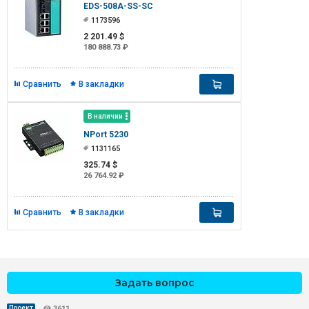
EDS-508A-SS-SC
1173596
2 201.49 $
180 888.73 ₽
Сравнить
В закладки
В наличии
NPort 5230
1131165
325.74 $
26 764.92 ₽
Сравнить
В закладки
Задать вопрос
Проект
3611