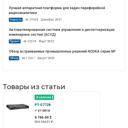
Лучшая аппаратная платформа для задач периферийной
видеоаналитики
Новость
39658
Декабрь’2021
Автоматизированная система управления и диспетчеризации
инженерных систем (АСУД)
Проект
32538
Март’2022
Обзор встраиваемых промышленных решений NODKA серии NP
Обзор
17667
Август’2023
Товары из статьи
В наличии
PT-G7728
6118418
6 746.60 $
554 344.51 ₽