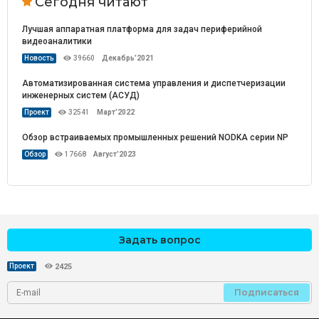
Сегодня читают
Лучшая аппаратная платформа для задач периферийной
видеоаналитики
Новость
39660
Декабрь’2021
Автоматизированная система управления и диспетчеризации
инженерных систем (АСУД)
Проект
32541
Март’2022
Обзор встраиваемых промышленных решений NODKA серии NP
Обзор
17668
Август’2023
Задать вопрос
Проект
2425
Подписаться