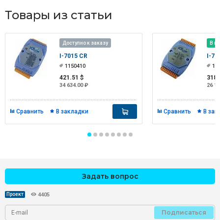
Товары из статьи
Доступно к заказу
В н
I-7015 CR
I-70
1150410
10
421.51 $
318.
34 634.00 ₽
26 16
Сравнить
В закладки
Сравнить
В зак
Задать вопрос
Проект
4405
Подписаться