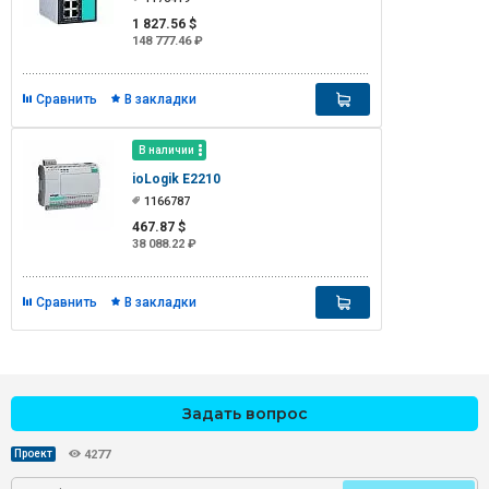
1 827.56 $
148 777.46 ₽
Сравнить
В закладки
В наличии
ioLogik E2210
1166787
467.87 $
38 088.22 ₽
Сравнить
В закладки
Задать вопрос
Проект
4277