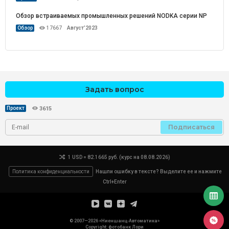
Обзор встраиваемых промышленных решений NODKA серии NP
Обзор
17667
Август’2023
Задать вопрос
Проект
3615
Подписаться
1 USD = 82.1665 руб. (курс на 08.08.2026)
Политика конфиденциальности
Нашли ошибку в тексте? Выделите ее и нажмите
Ctrl+Enter
© 2007—2026 «Ниеншанц-Автоматика»
Copyright: фотобанк
Лори