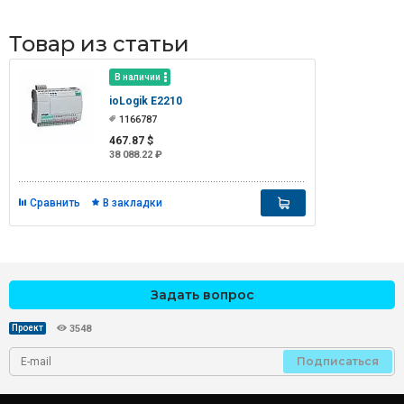
Товар из статьи
В наличии
ioLogik E2210
1166787
467.87 $
38 088.22 ₽
Сравнить
В закладки
Задать вопрос
Проект
3548
Подписаться