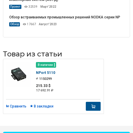
Проект
32539
Март’2022
Обзор встраиваемых промышленных решений NODKA серии NP
Обзор
17667
Август’2023
Товар из статьи
В наличии
NPort 5110
1150299
215.33 $
17 692.91 ₽
Сравнить
В закладки