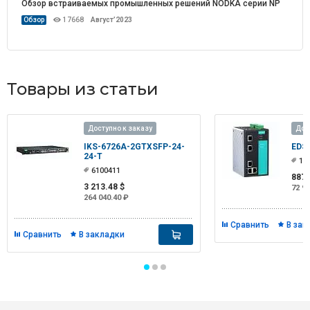
Обзор встраиваемых промышленных решений NODKA серии NP
Обзор
17668
Август’2023
Товары из статьи
Доступно к заказу
Дос
IKS-6726A-2GTXSFP-24-
EDS
24-T
11
6100411
887.
3 213.48 $
72 92
264 040.40 ₽
Сравнить
В зак
Сравнить
В закладки